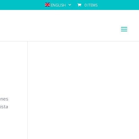
ENGLISH
0 ITEMS
ienes
ista