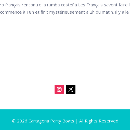
ro français rencontre la rumba costeña Les Français savent faire 
ui commence à 18h et finit mystérieusement à 2h du matin. Il y a le
© 2026 Cartagena Party Boats | All Rights Reserved