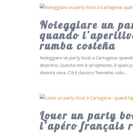
Noleggiare un pa
quando l’aperitiv
rumba costeña
Noleggiare un party boat a Cartagena: quando l
divertirsi. Questa non è un’opinione, è quasi 
diventa cena. C’è il classico “beviamo solo...
Louer un party b
l’apéro français 