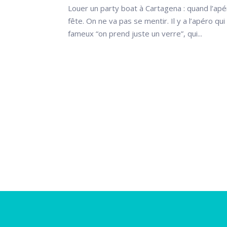
Louer un party boat à Cartagena : quand l’apé
fête. On ne va pas se mentir. Il y a l’apéro q
fameux “on prend juste un verre”, qui...