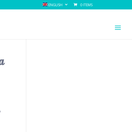
ENGLISH
0 ITEMS
a
y