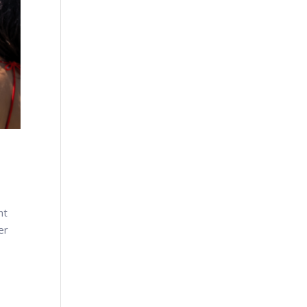
ht
er