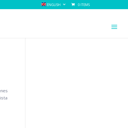
ENGLISH
0 ITEMS
ienes
ista