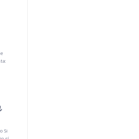
de
ta:
n
o Si
io sí